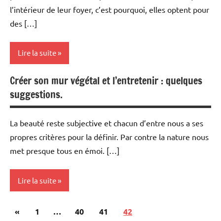
l’intérieur de leur foyer, c’est pourquoi, elles optent pour
des […]
Lire la suite
Créer son mur végétal et l’entretenir : quelques
Maison
suggestions.
&
Famille
La beauté reste subjective et chacun d’entre nous a ses
propres critères pour la définir. Par contre la nature nous
met presque tous en émoi. […]
Lire la suite
Pagination
Publications
«
Maison
1
…
40
41
42