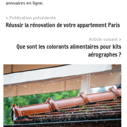
annuaires en ligne.
Navigation
Publication précédente
Réussir la rénovation de votre appartement Paris
Maison
de
&
l’article
Famille
Article suivant
Que sont les colorants alimentaires pour kits
aérographes ?