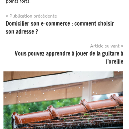
points forts.
Navigation
Publication précédente
Domicilier son e-commerce : comment choisir
Non
de
classé
son adresse ?
l’article
Article suivant
Vous pouvez apprendre à jouer de la guitare à
l’oreille