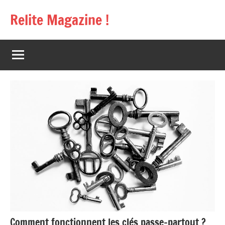
Aller
Relite Magazine !
au
contenu
Comment fonctionnent les clés passe-partout ?