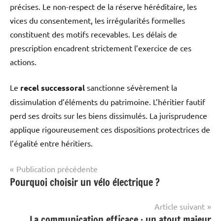
précises. Le non-respect de la réserve héréditaire, les
vices du consentement, les irrégularités formelles
constituent des motifs recevables. Les délais de
prescription encadrent strictement l’exercice de ces
actions.
Le
recel successoral
sanctionne sévèrement la
dissimulation d’éléments du patrimoine. L’héritier fautif
perd ses droits sur les biens dissimulés. La jurisprudence
applique rigoureusement ces dispositions protectrices de
l’égalité entre héritiers.
Navigation
Publication précédente
Pourquoi choisir un vélo électrique ?
Actualité
de
l’article
Article suivant
La communication efficace : un atout majeur