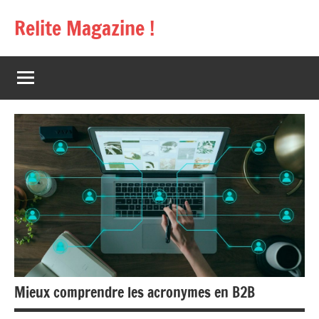
Aller
Relite Magazine !
au
contenu
Mieux comprendre les acronymes en B2B