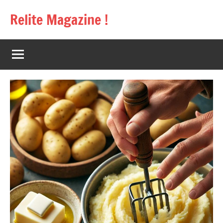
Aller
Relite Magazine !
au
contenu