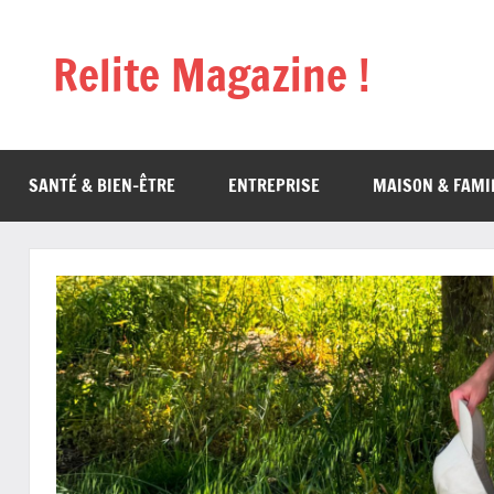
Aller
au
Relite Magazine !
contenu
SANTÉ & BIEN-ÊTRE
ENTREPRISE
MAISON & FAMI