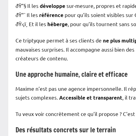
ðŸ”§ Il les
sur-mesure, propres et rapid
développe
ðŸ“ˆ Il les
pour qu’ils soient visibles sur
référence
ðŸ›¡ï¸ Et il les
, pour qu’ils tournent sans s
héberge
Ce triptyque permet à ses clients de
ne plus multip
mauvaises surprises. Il accompagne aussi bien des
créateurs de contenu.
Une approche humaine, claire et efficace
Maxime n’est pas une agence impersonnelle. Il répon
sujets complexes.
, il t
Accessible et transparent
Tu veux voir concrètement ce qu’il propose ? C’est
Des résultats concrets sur le terrain