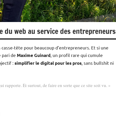
se du web au service des entrepreneurs
un casse-tête pour beaucoup d’entrepreneurs. Et si une
e pari de
, un profil rare qui cumule
Maxime Guinard
jectif :
, sans bullshit ni
simplifier le digital pour les pros
i rapporte. Et surtout, de faire en sorte que ce site soit vu. »
: