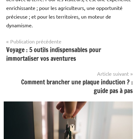
enrichissante ; pour les agriculteurs, une opportunité
précieuse ; et pour les territoires, un moteur de
dynamisme.
Navigation
Publication précédente
Voyage : 5 outils indispensables pour
Voyage &
de
Découverte
immortaliser vos aventures
l’article
Article suivant
Comment brancher une plaque induction ? :
guide pas à pas