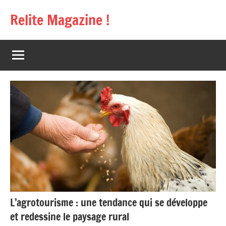
Aller
Relite Magazine !
au
contenu
L’agrotourisme : une tendance qui se développe
et redessine le paysage rural