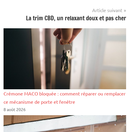
Famille
Article suivant
La trim CBD, un relaxant doux et pas cher
Crémone MACO bloquée : comment réparer ou remplacer
ce mécanisme de porte et fenêtre
8 août 2026