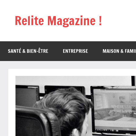
Aller
au
Relite Magazine !
contenu
SANTÉ & BIEN-ÊTRE
ENTREPRISE
MAISON & FAMI