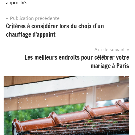
approché.
Navigation
Publication précédente
Critères à considérer lors du choix d’un
Business
de
et
chauffage d’appoint
l’article
entreprise
Article suivant
Les meilleurs endroits pour célébrer votre
mariage à Paris