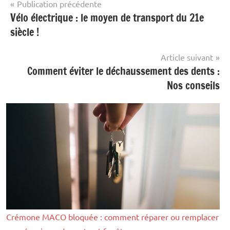
Navigation
Publication précédente
Vélo électrique : le moyen de transport du 21e
Maison
de
&
siècle !
l’article
Famille
Article suivant
Comment éviter le déchaussement des dents :
Nos conseils
Crémone MACO bloquée : comment réparer ou remplacer