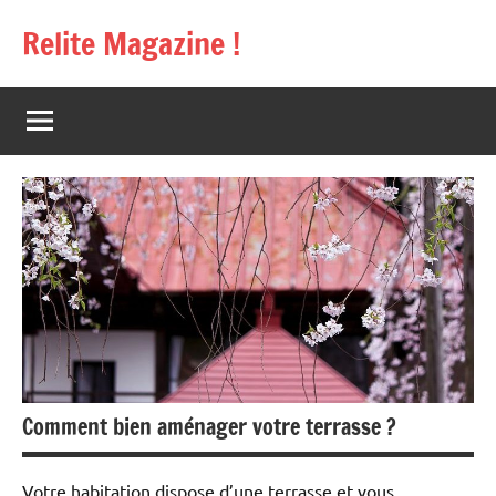
Aller
Relite Magazine !
au
contenu
Comment bien aménager votre terrasse ?
Votre habitation dispose d’une terrasse et vous