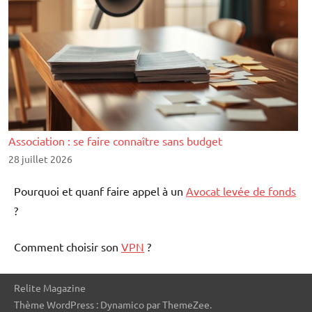
Association : se faire connaître sans budget
28 juillet 2026
Pourquoi et quanf faire appel à un
Avocat levée de fonds
?
Comment choisir son
VPN
?
Relite Magazine
Thème WordPress : Dynamico par ThemeZee.