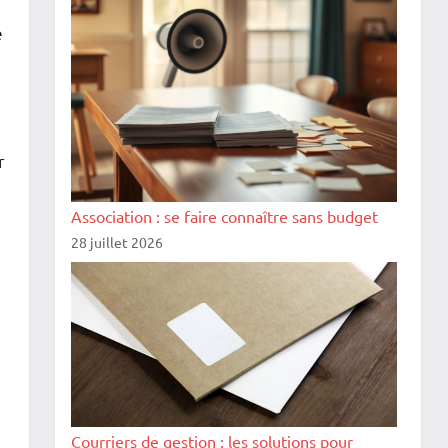
é
r
Association : se faire connaître sans budget
28 juillet 2026
Courriers de gestion : les solutions pour