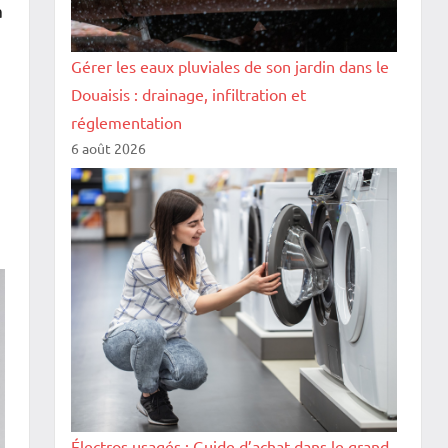
à
Gérer les eaux pluviales de son jardin dans le
Douaisis : drainage, infiltration et
réglementation
6 août 2026
Électros usagés : Guide d’achat dans le grand