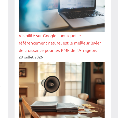
Visibilité sur Google : pourquoi le
référencement naturel est le meilleur levier
de croissance pour les PME de l’Arrageois
29 juillet 2026
e