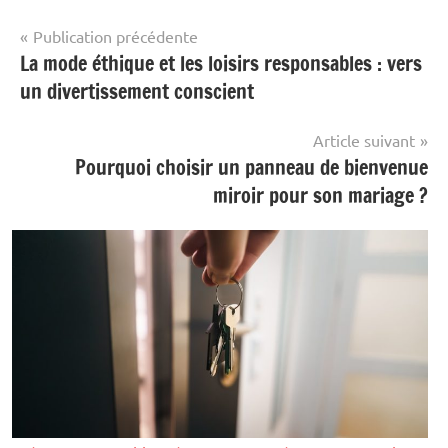
Navigation
Publication précédente
La mode éthique et les loisirs responsables : vers
Maison
de
&
un divertissement conscient
l’article
Famille
Article suivant
Pourquoi choisir un panneau de bienvenue
miroir pour son mariage ?